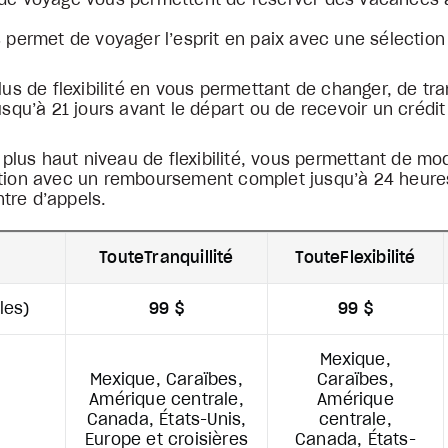
 de voyage vous permettent de réserver des vacances av
us permet de voyager l’esprit en paix avec une sélectio
plus de flexibilité en vous permettant de changer, de tr
qu’à 21 jours avant le départ ou de recevoir un crédit
le plus haut niveau de flexibilité, vous permettant de mod
ation avec un remboursement complet jusqu’à 24 heures 
tre d’appels.
TouteTranquillité
TouteFlexibilité
les)
99 $
99 $
Mexique,
Mexique, Caraïbes,
Caraïbes,
Amérique centrale,
Amérique
Canada, États-Unis,
centrale,
Europe et croisières
Canada, États-