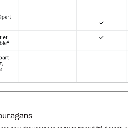
épart
t et
4
ble
part
t,
e
 ouragans