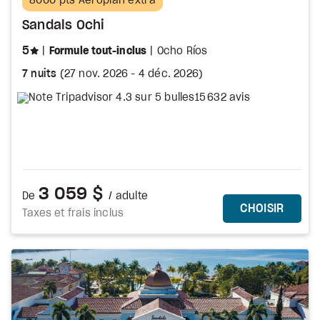
8000 pts Aéroplan extra
Sandals Ochi
étoiles
5
Formule tout-inclus
Ocho Ríos
7 nuits
(
27 nov. 2026
-
4 déc. 2026
)
15 632 avis
3 059 $
De
/ adulte
PLUS DE DÉTA
CE FO
CHOISIR
Taxes et frais inclus