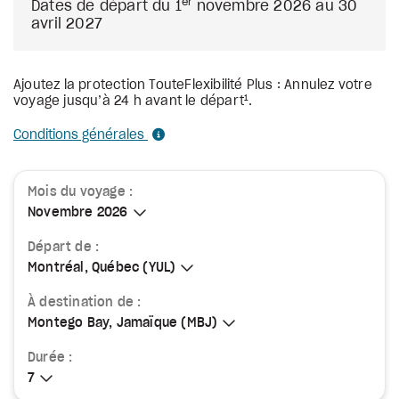
er
Dates de départ du 1
novembre 2026 au 30
avril 2027
Ajoutez la protection TouteFlexibilité Plus : Annulez votre
1
voyage jusqu’à 24 h avant le départ
.
Conditions générales
Mois du voyage :
Novembre 2026
Novembre 2026
Départ de :
Montréal, Québec (YUL)
Montréal, Québec (YUL)
À destination de :
Montego Bay, Jamaïque (MBJ)
Montego Bay, Jamaïque (MBJ)
Durée :
7
7