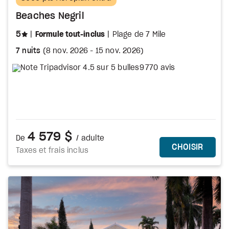
Beaches Negril
étoiles
5
Formule tout-inclus
Plage de 7 Mile
7 nuits
(
8 nov. 2026
-
15 nov. 2026
)
9 770 avis
4 579 $
De
/ adulte
PLUS DE DÉTA
CE FO
CHOISIR
Taxes et frais inclus