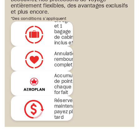
entièrement flexibles, des avantages exclusifs
et plus encore.
er
1
bagage
*Des conditions s’appliquent
enregistré
et 1
bagage
de cabine
inclus et
plus
Annulation avec
encore
remboursement
complet
Accumulation
de points sur
chaque
forfait
Réservez
maintenant,
payez plus
tard