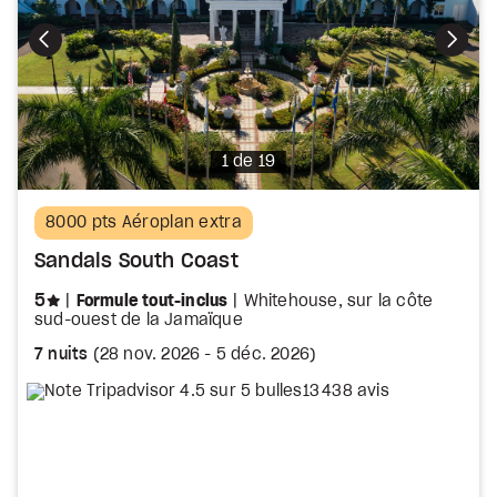
Photo
1 de 19
8000 pts Aéroplan extra
Sandals South Coast
étoiles
5
Formule tout-inclus
Whitehouse, sur la côte
sud-ouest de la Jamaïque
7 nuits
(
28 nov. 2026
-
5 déc. 2026
)
13 438 avis