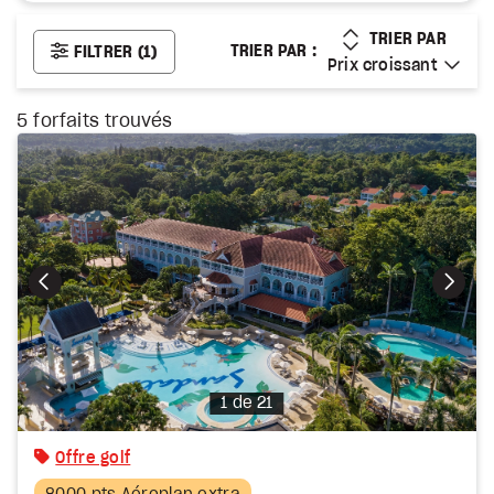
PRIX CROISSANT
TRIER PAR
TRIER PAR :
FILTRER
(1)
Prix croissant
Prix croissant
5
forfaits trouvés
Photo
1 de 21
Offre golf