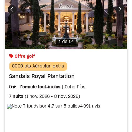
Photo
1 de 12
Offre golf
8000 pts Aéroplan extra
Sandals Royal Plantation
étoiles
5
Formule tout-inclus
Ocho Ríos
7 nuits
(
1 nov. 2026
-
8 nov. 2026
)
4 091 avis