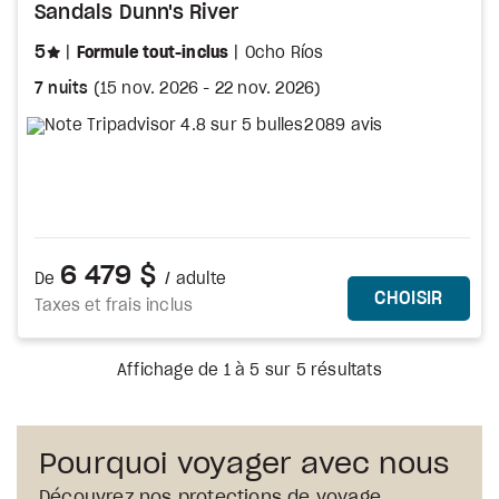
Sandals Dunn's River
étoiles
5
Formule tout-inclus
Ocho Ríos
7 nuits
(
15 nov. 2026
-
22 nov. 2026
)
2 089 avis
6 479 $
De
/ adulte
PLUS DE DÉTA
CE FO
CHOISIR
Taxes et frais inclus
Affichage de 1 à 5 sur 5 résultats
Pourquoi voyager avec nous
Découvrez nos protections de voyage