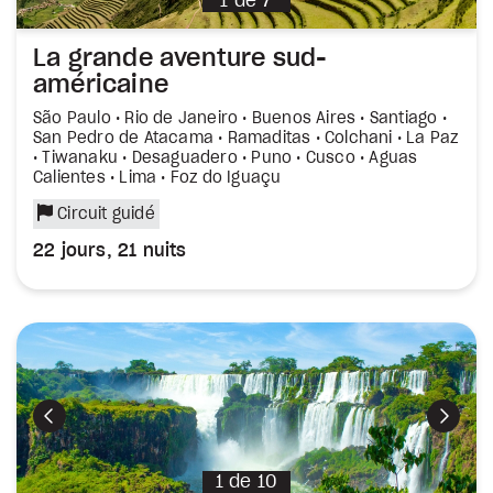
1
de
7
La grande aventure sud-
américaine
São Paulo • Rio de Janeiro • Buenos Aires • Santiago •
San Pedro de Atacama • Ramaditas • Colchani • La Paz
• Tiwanaku • Desaguadero • Puno • Cusco • Aguas
Calientes • Lima • Foz do Iguaçu
Circuit guidé
22 jours, 21 nuits
Précédent
Suiva
1
de
10