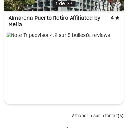
1
de
22
éto
Almarena Puerto Retiro Affiliated by
4
Melia
81 reviews
Afficher
5
sur 5 forfait(s)