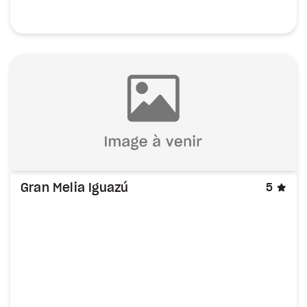
éto
Gran Melia Iguazú
5