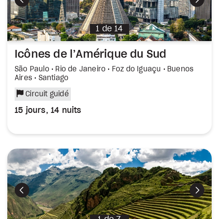
Précédent
Suiva
1
de
14
Icônes de l’Amérique du Sud
São Paulo • Rio de Janeiro • Foz do Iguaçu • Buenos
Aires • Santiago
Circuit guidé
15 jours, 14 nuits
Précédent
Suiva