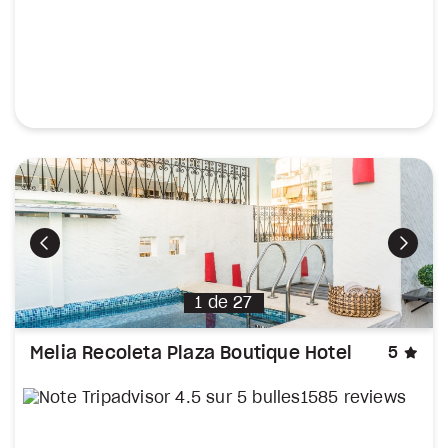
Précédent
Suiva
1
de
27
éto
Melia Recoleta Plaza Boutique Hotel
5
1585 reviews