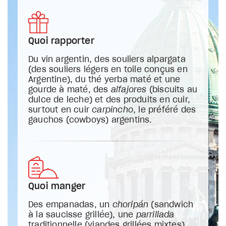
Quoi rapporter
Du vin argentin, des souliers alpargata
(des souliers légers en toile conçus en
Argentine), du thé yerba maté et une
gourde à maté, des
alfajores
(biscuits au
dulce de leche) et des produits en cuir,
surtout en cuir
carpincho
, le préféré des
gauchos (cowboys) argentins.
Quoi manger
Des empanadas, un
choripán
(sandwich
à la saucisse grillée), une
parrillada
traditionnelle (viandes grillées mixtes),