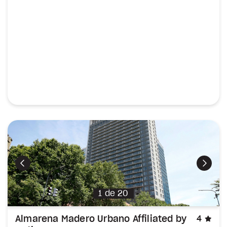
Précédent
Suiva
1
de
20
éto
Almarena Madero Urbano Affiliated by
4