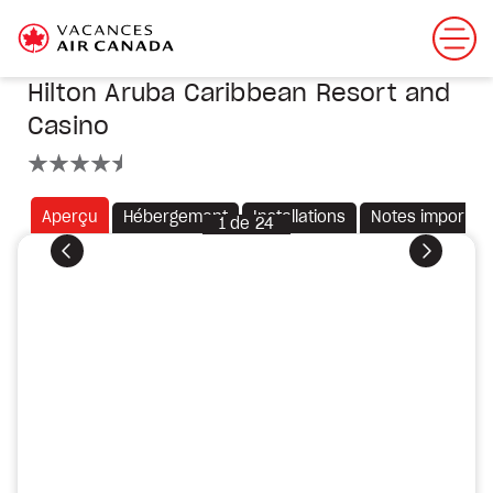
Hilton Aruba Caribbean Resort and
Casino
4.5 étoiles
Aperçu
Hébergement
Installations
Notes importan
1
de
24
Précédent
Suivant