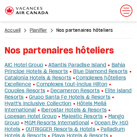
Accueil
Planifier
Nos partenaires hôteliers
Nos partenaires hôteliers
AIC Hotel Group
Atlantis Paradise Island
Bahia
•
•
Principe Hotels & Resorts
Blue Diamond Resorts
•
•
Catalonia Hotels & Resorts
Complexes hôteliers
• 
Excellence
Complexes tout-inclus Hilton
•
•
Couples Resorts
Decameron Resorts
Elite Island
•
•
Resorts
Grupo Santa Fe Hotels & Resorts
•
•
Hyatt's Inclusive Collection
Hôtels Meliá
•
International
Iberostar Hotels & Resorts
•
•
Lopesan Hotel Group
Majestic Resorts
Mango
•
•
Group
MGM Resorts International
Ocean By H10
•
•
Hotels
OUTRIGGER Resorts & Hotels
Palladium
•
•
Hotels & Resorts
Playa Hotels & Resorts
•
•