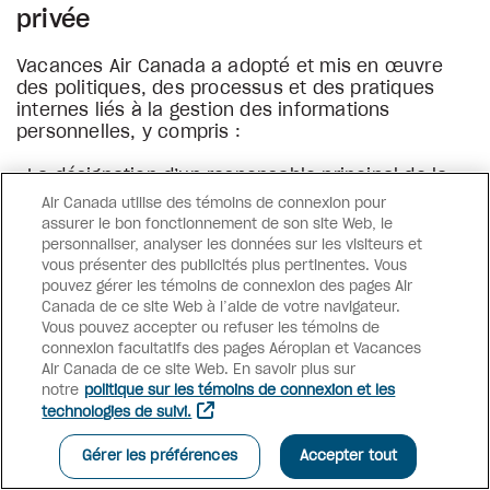
privée
Vacances Air Canada a adopté et mis en œuvre
des politiques, des processus et des pratiques
internes liés à la gestion des informations
personnelles, y compris :
La désignation d’un responsable principal de la
protection de la vie privée chargé de superviser
Air Canada utilise des témoins de connexion pour
et de contrôler le respect de la présente politique
assurer le bon fonctionnement de son site Web, le
et des lois relatives à la protection de la vie
personnaliser, analyser les données sur les visiteurs et
privée (voir la section 11 « Comment pouvez-vous
vous présenter des publicités plus pertinentes. Vous
poser des questions ou faire part de vos
pouvez gérer les témoins de connexion des pages Air
préoccupations en matière de protection de la
Canada de ce site Web à l’aide de votre navigateur.
vie privée? ») ;
Vous pouvez accepter ou refuser les témoins de
connexion facultatifs des pages Aéroplan et Vacances
Des procédures pour répondre aux demandes de
Air Canada de ce site Web. En savoir plus sur
renseignements et aux plaintes, y compris une
notre
politique sur les témoins de connexion et les
procédure pour traiter les demandes des
technologies de suivi.
personnes qui souhaitent exercer leurs droits
(voir la section 10 « Comment pouvez-vous
Gérer les préférences
Accepter tout
exercer vos droits en matière d’informations