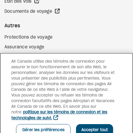
Site Web externe
État des vols
Site Web externe
Documents de voyage
Autres
Protections de voyage
Assurance voyage
Options de paiement flexibles
Air Canada utilise des témoins de connexion pour
Surclassement de vol
assurer le bon fonctionnement de son site Web, le
personnaliser, analyser les données sur les visiteurs et
Site Web externe
Cartes-cadeaux
vous présenter des publicités plus pertinentes. Vous
pouvez gérer les témoins de connexion des pages Air
Canada de ce site Web à l’aide de votre navigateur.
Vous pouvez accepter ou refuser les témoins de
Facebook
Instagram
Pinterest
connexion facultatifs des pages Aéroplan et Vacances
©
2026
Vacances Air Canada
Air Canada de ce site Web. En savoir plus sur
notre
politique sur les témoins de connexion et les
technologies de suivi.
Gérer les préférences
Accepter tout