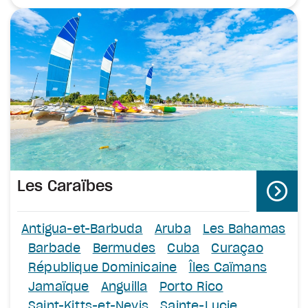
Les Caraïbes
Antigua-et-Barbuda
Aruba
Les Bahamas
Barbade
Bermudes
Cuba
Curaçao
République Dominicaine
Îles Caïmans
Jamaïque
Anguilla
Porto Rico
Saint-Kitts-et-Nevis
Sainte-Lucie