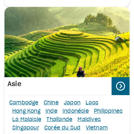
Asie
Cambodge
Chine
Japon
Laos
Hong Kong
Inde
Indonésie
Philippines
La Malaisie
Thaïlande
Maldives
Singapour
Corée du Sud
Vietnam