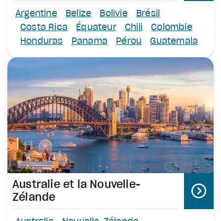
Argentine
Belize
Bolivie
Brésil
Costa Rica
Équateur
Chili
Colombie
Honduras
Panama
Pérou
Guatemala
Australie et la Nouvelle-
Zélande