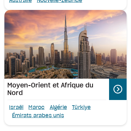
Australie
Nouvelle-Zélande
Moyen-Orient et Afrique du
Nord
Israël
Maroc
Algérie
Türkiye
Émirats arabes unis