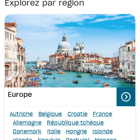
Explorez par région
Europe
Autriche
Belgique
Croatie
France
Allemagne
République tchèque
Danemark
Italie
Hongrie
Islande