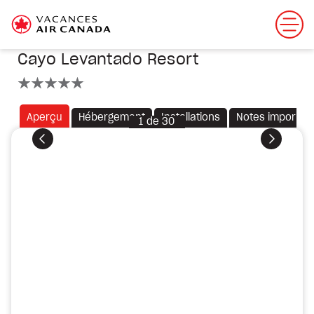
Cayo Levantado Resort
5 étoiles
Aperçu
Hébergement
Installations
Notes importan
1
de
30
Précédent
Suivant