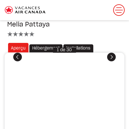
Melia Pattaya
5 étoiles
Aperçu
Hébergement
Installations
1
de
30
Précédent
Suivant