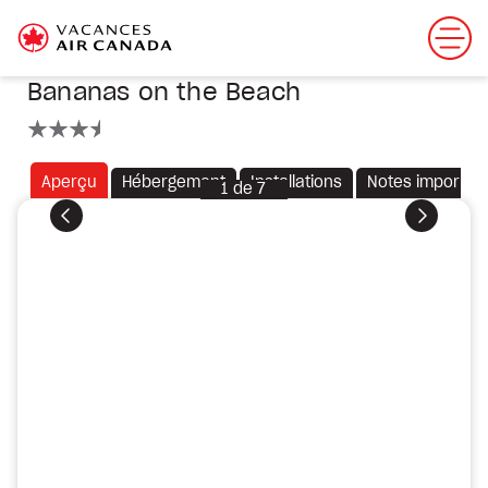
Bananas on the Beach
3.5 étoiles
Aperçu
Hébergement
Installations
Notes importan
1
de
7
Précédent
Suivant