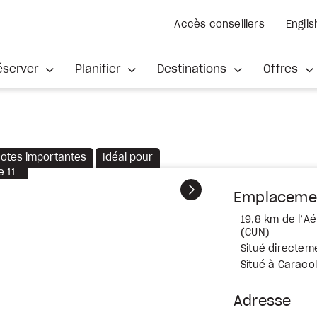
Accès conseillers
Englis
éserver
Planifier
Destinations
Offres
otes importantes
Idéal pour
e
11
Suivant
Emplaceme
19,8 km de l’A
(CUN)
Situé directeme
Situé à Caracol
Adresse