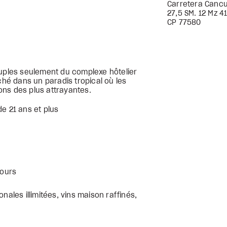
Carretera Cancu
27,5 SM. 12 Mz 4
CP 77580
ouples seulement du complexe hôtelier
ché dans un paradis tropical où les
ions des plus attrayantes.
de 21 ans et plus
jours
onales illimitées, vins maison raffinés,