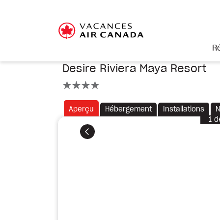
R
Desire Riviera Maya Resort
4 étoiles
Aperçu
Hébergement
Installations
N
1
d
Précédent