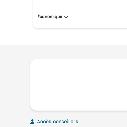
Sélectionner une cabine
Économique
Économique
Accès conseillers