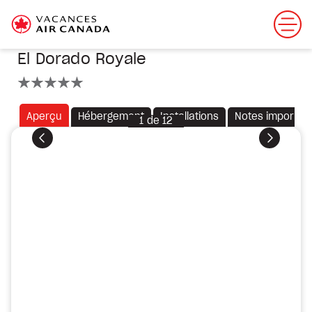
El Dorado Royale
5 étoiles
Aperçu
Hébergement
Installations
Notes importan
1
de
12
Précédent
Suivant