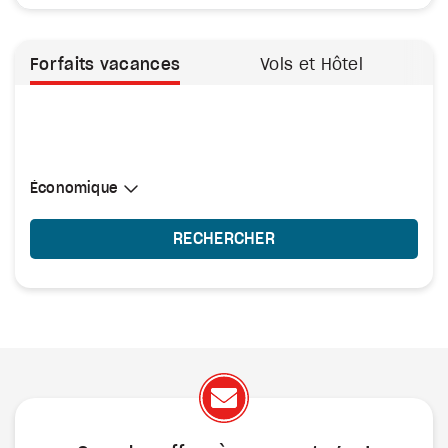
Forfaits vacances
Vols et Hôtel
Sélectionner une cabine
Économique
Économique
RECHERCHER