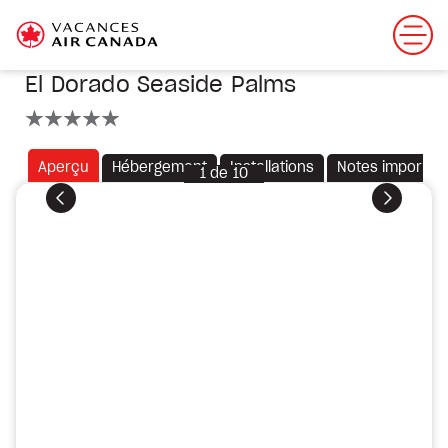
El Dorado Seaside Palms
5 étoiles
Aperçu
Hébergement
Installations
Notes importan
1
de
10
Précédent
Suivant