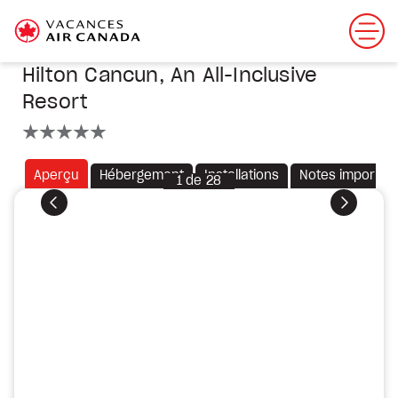
Hilton Cancun, An All-Inclusive
Resort
5 étoiles
Aperçu
Hébergement
Installations
Notes importan
1
de
28
Précédent
Suivant