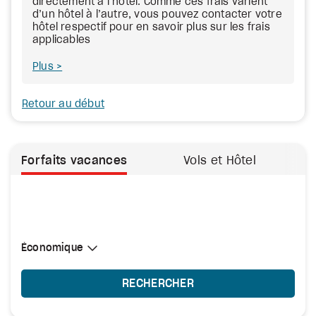
directement à l’hôtel. Comme ces frais varient
d’un hôtel à l’autre, vous pouvez contacter votre
hôtel respectif pour en savoir plus sur les frais
applicables
Plus
Retour au début
Forfaits vacances
Vols et Hôtel
Sélectionner une cabine
Économique
Économique
RECHERCHER