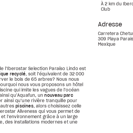
À 2 km du Iber
Club
Adresse
Carretera Chetu
309 Playa Parai
Mexique
e l’Iberostar Selection Paraíso Lindo est
ique recyclé
, soit l’équivalent de 32 000
erver le bois de 65 arbres? Nous nous
 pourquoi nous vous proposons un hôtel
scine qui imite les vagues de l’océan
 ainsi qu’Aquafun, un
nouveau parc
 ainsi qu’une rivière tranquille pour
5 autres
piscines
, alors choisissez celle
berostar Aliveness qui vous permet de
et l’environnement grâce à un large
ne, des installations modernes et une