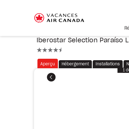
R
Iberostar Selection Paraíso 
4.5 étoiles
Aperçu
Hébergement
Installations
N
1
d
Précédent