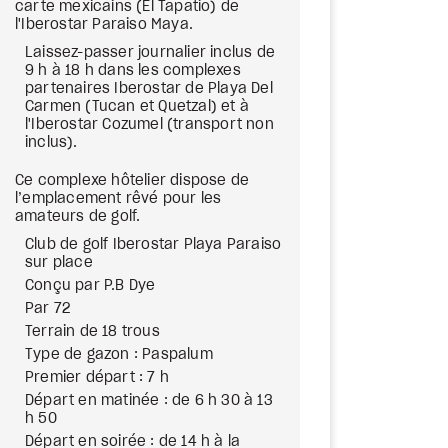
carte mexicains (El Tapatio) de
l'Iberostar Paraiso Maya.
Laissez-passer journalier inclus de
9 h à 18 h dans les complexes
partenaires Iberostar de Playa Del
Carmen (Tucan et Quetzal) et à
l'Iberostar Cozumel (transport non
inclus).
Ce complexe hôtelier dispose de
l’emplacement rêvé pour les
amateurs de golf.
Club de golf Iberostar Playa Paraiso
sur place
Conçu par P.B Dye
Par 72
Terrain de 18 trous
Type de gazon : Paspalum
Premier départ : 7 h
Départ en matinée : de 6 h 30 à 13
h 50
Départ en soirée : de 14 h à la