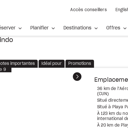
Accès conseillers
Englis
éserver
Planifier
Destinations
Offres
Lindo
otes importantes
Idéal pour
Promotions
e
9
Suivant
Emplaceme
36 km de l’Aér
(CUN)
Situé directeme
Situé à Playa P
À 123 km du no
international 
À 20 km de Pl