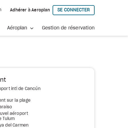
SE CONNECTER
h
Adhérer à Aeroplan
À AEROPLAN
Aéroplan
Gestion de réservation
nt
oport intl de Cancún
nt sur la plage
araiso
uvel aéroport
de Tulum
aya del Carmen