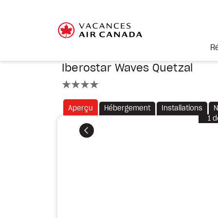
R
Iberostar Waves Quetzal
4 étoiles
Aperçu
Hébergement
Installations
N
1
d
Précédent