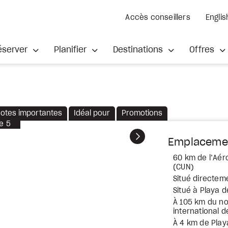
Accès conseillers
Englis
éserver
Planifier
Destinations
Offres
otes importantes
Idéal pour
Promotions
e
5
Suivant
Emplaceme
60 km de l’Aér
(CUN)
Situé directeme
Situé à Playa 
À 105 km du no
international 
À 4 km de Play