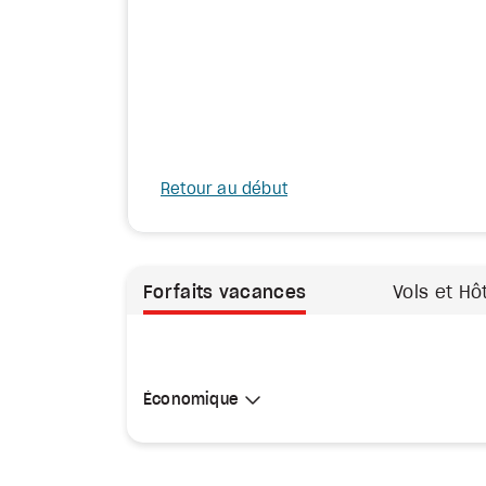
Retour au début
Forfaits vacances
Vols et Hô
Sélectionner une cabine
Économique
Économique