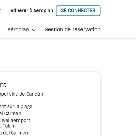
SE CONNECTER
h
Adhérer à Aeroplan
À AEROPLAN
Aéroplan
Gestion de réservation
nt
oport intl de Cancún
nt sur la plage
del Carmen
uvel aéroport
de Tulum
a del Carmen