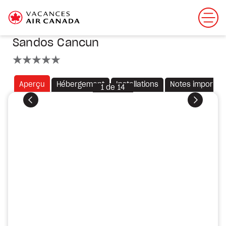
Sandos Cancun
5 étoiles
Aperçu
Hébergement
Installations
Notes importan
1
de
14
Précédent
Suivant