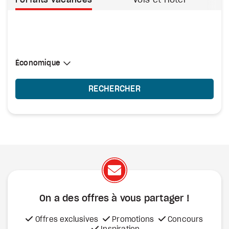
Forfaits vacances
Vols et Hôtel
Sélectionner une cabine
Économique
Économique
RECHERCHER
On a des offres à vous
partager !
Offres exclusives
Promotions
Concours