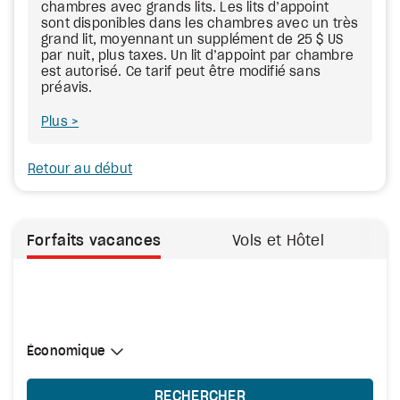
chambres avec grands lits. Les lits d’appoint
sont disponibles dans les chambres avec un très
grand lit, moyennant un supplément de 25 $ US
par nuit, plus taxes. Un lit d’appoint par chambre
est autorisé. Ce tarif peut être modifié sans
préavis.
Plus
Retour au début
Forfaits vacances
Vols et Hôtel
Sélectionner une cabine
Économique
Économique
RECHERCHER