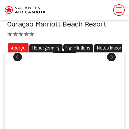
Curaçao Marriott Beach Resort
5 étoiles
Aperçu
Hébergement
Installations
Notes importan
1
de
18
Précédent
Suivant