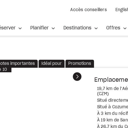
Accès conseillers
Englis
éserver
Planifier
Destinations
Offres
otes importantes
Idéal pour
Promotions
e
10
Suivant
Emplaceme
19,7 km de l’Aé
(CZM)
Situé directeme
Situé à Cozume
À 3 km du récif
À 19 km de San
À 26,7 km du C