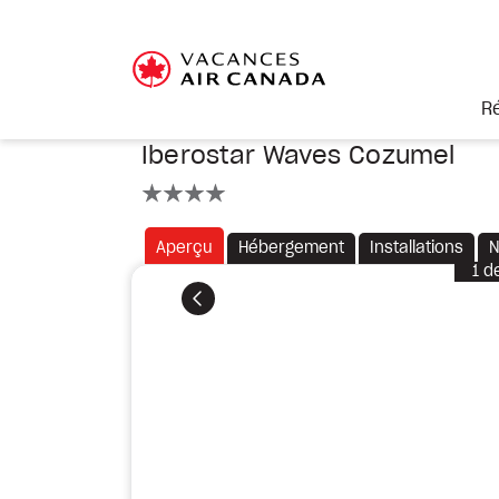
R
Iberostar Waves Cozumel
4 étoiles
Aperçu
Hébergement
Installations
N
1
d
Précédent