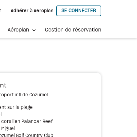
SE CONNECTER
h
Adhérer à Aeroplan
À AEROPLAN
Aéroplan
Gestion de réservation
nt
roport intl de Cozumel
nt sur la plage
l
 corallien Palancar Reef
 Miguel
ozumel Golf Country Club