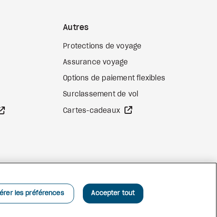
Autres
Protections de voyage
Assurance voyage
Options de paiement flexibles
b externe
Surclassement de vol
Site Web externe
Site Web externe
Cartes-cadeaux
Facebook
Instagram
Pinterest
érer les préférences
Accepter tout
©
2026
Vacances Air Canada