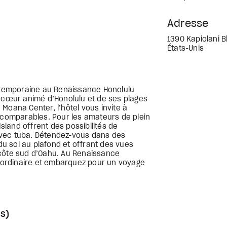
Adresse
1390 Kapiolani B
États-Unis
temporaine au Renaissance Honolulu
e cœur animé d’Honolulu et de ses plages
Moana Center, l’hôtel vous invite à
incomparables. Pour les amateurs de plein
Island offrent des possibilités de
e avec tuba. Détendez-vous dans des
u sol au plafond et offrant des vues
 côte sud d’Oahu. Au Renaissance
traordinaire et embarquez pour un voyage
s)