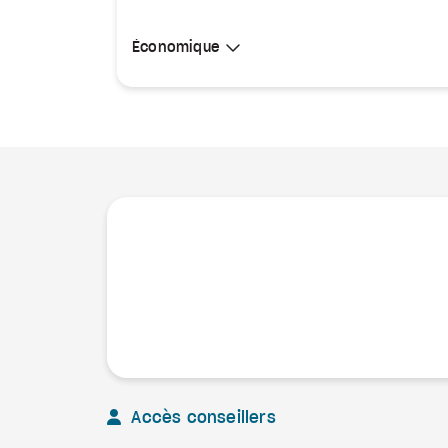
Sélectionner une cabine
Économique
Économique
Accès conseillers