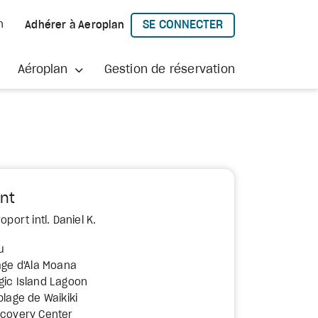
SE CONNECTER
h
Adhérer à Aeroplan
À AEROPLAN
Aéroplan
Gestion de réservation
nt
oport intl. Daniel K.
u
age d'Ala Moana
gic Island Lagoon
plage de Waikiki
scovery Center