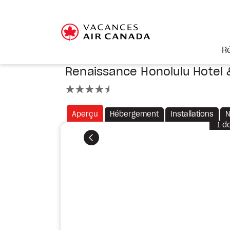
R
Renaissance Honolulu Hotel 
4.5 étoiles
Aperçu
Hébergement
Installations
N
1
d
Précédent