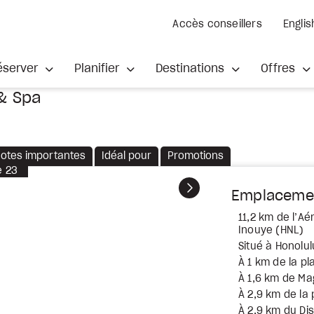
Accès conseillers
Englis
éserver
Planifier
Destinations
Offres
& Spa
otes importantes
Idéal pour
Promotions
e
23
Suivant
Emplaceme
11,2 km de l’Aér
Inouye (HNL)
Situé à Honolul
À 1 km de la pl
À 1,6 km de Ma
À 2,9 km de la 
À 2,9 km du Di