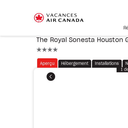
R
The Royal Sonesta Houston G
4 étoiles
Aperçu
Hébergement
Installations
N
1
d
Précédent