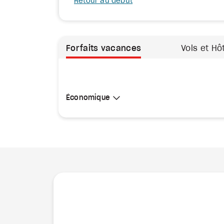
Retour au début
Forfaits vacances
Vols et Hô
Sélectionner une cabine
Économique
Économique