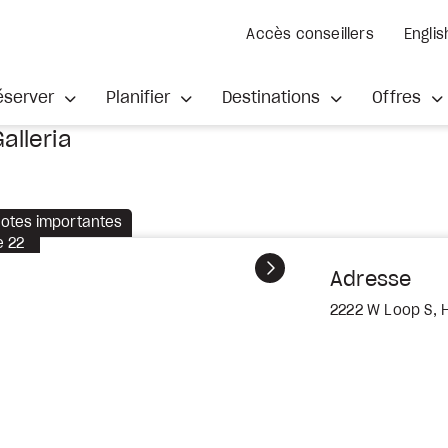
Accès conseillers
Englis
éserver
Planifier
Destinations
Offres
alleria
otes importantes
e
22
Suivant
Adresse
2222 W Loop S, 