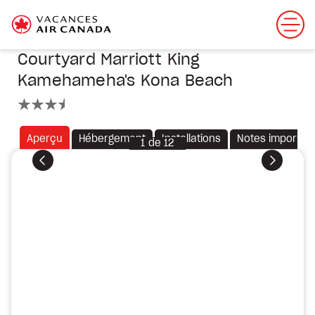
Courtyard Marriott King
Kamehameha's Kona Beach
3.5 étoiles
Aperçu
Hébergement
Installations
Notes importan
1
de
12
Précédent
Suivant