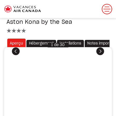
Aston Kona by the Sea
4 étoiles
Aperçu
Hébergement
Installations
Notes importan
1
de
30
Précédent
Suivant