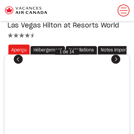
Las Vegas Hilton at Resorts World
4.5 étoiles
Aperçu
Hébergement
Installations
Notes importan
1
de
14
Précédent
Suivant