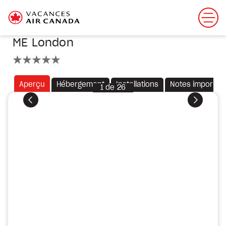
ME London
5 étoiles
Aperçu
Hébergement
Installations
Notes importan
1
de
26
Précédent
Suivant