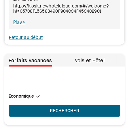
https://kiosk.newhotelcloud.com/#/welcome?
ht=C5738F156583490F904C34F4534829C1
Plus
Retour au début
Forfaits vacances
Vols et Hôtel
Sélectionner une cabine
Économique
Économique
RECHERCHER