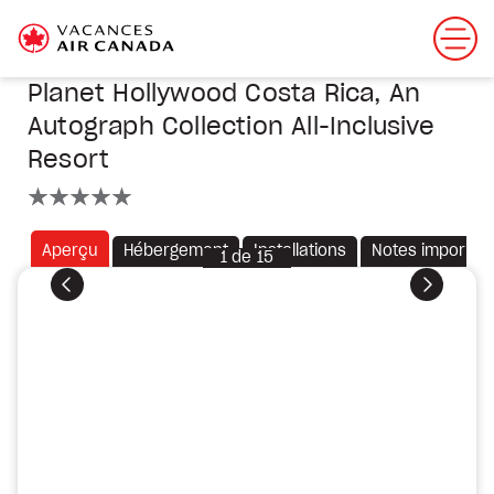
Planet Hollywood Costa Rica, An
Autograph Collection All-Inclusive
Resort
5 étoiles
Aperçu
Hébergement
Installations
Notes importan
1
de
15
Précédent
Suivant