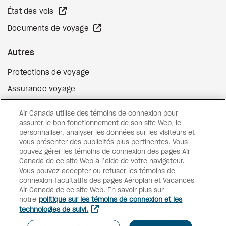
Site Web externe
État des vols
Site Web externe
Documents de voyage
Autres
Protections de voyage
Assurance voyage
Options de paiement flexibles
Air Canada utilise des témoins de connexion pour
Surclassement de vol
assurer le bon fonctionnement de son site Web, le
personnaliser, analyser les données sur les visiteurs et
Site Web externe
Cartes-cadeaux
vous présenter des publicités plus pertinentes. Vous
pouvez gérer les témoins de connexion des pages Air
Canada de ce site Web à l’aide de votre navigateur.
Vous pouvez accepter ou refuser les témoins de
Facebook
Instagram
Pinterest
connexion facultatifs des pages Aéroplan et Vacances
Air Canada de ce site Web. En savoir plus sur
©
2026
Vacances Air Canada
notre
politique sur les témoins de connexion et les
technologies de suivi.