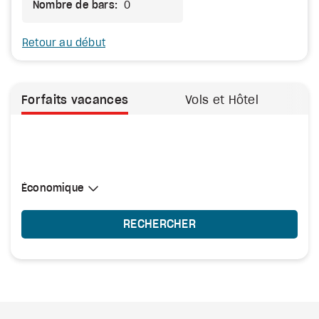
Nombre de bars:
0
Retour au début
Forfaits vacances
Vols et Hôtel
Sélectionner une cabine
Économique
Économique
RECHERCHER