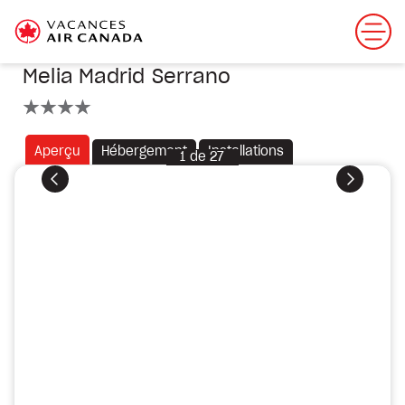
Melia Madrid Serrano
4 étoiles
Aperçu
Hébergement
Installations
1
de
27
Précédent
Suivant