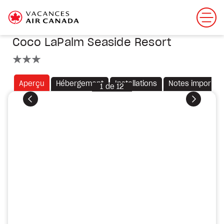
Coco LaPalm Seaside Resort
3 étoiles
Aperçu
Hébergement
Installations
Notes importan
1
de
12
Précédent
Suivant