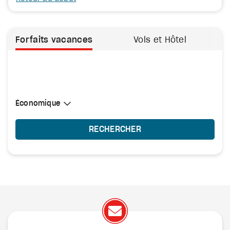
Forfaits vacances
Vols et Hôtel
Sélectionner une cabine
Économique
Économique
RECHERCHER