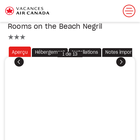
Rooms on the Beach Negril
3 étoiles
Aperçu
Hébergement
Installations
Notes importan
1
de
13
Précédent
Suivant