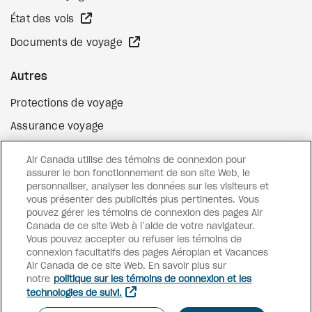
Site Web externe
État des vols
Site Web externe
Documents de voyage
Autres
Protections de voyage
Assurance voyage
Options de paiement flexibles
Air Canada utilise des témoins de connexion pour
Surclassement de vol
assurer le bon fonctionnement de son site Web, le
personnaliser, analyser les données sur les visiteurs et
Site Web externe
Cartes-cadeaux
vous présenter des publicités plus pertinentes. Vous
pouvez gérer les témoins de connexion des pages Air
Canada de ce site Web à l’aide de votre navigateur.
Vous pouvez accepter ou refuser les témoins de
Facebook
Instagram
Pinterest
connexion facultatifs des pages Aéroplan et Vacances
Air Canada de ce site Web. En savoir plus sur
©
2026
Vacances Air Canada
notre
politique sur les témoins de connexion et les
technologies de suivi.