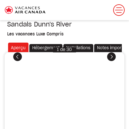
Sandals Dunn's River
Les vacances Luxe Compris
Aperçu
Hébergement
Installations
Notes importan
1
de
30
Précédent
Suivant