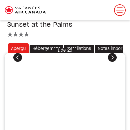
Sunset at the Palms
4 étoiles
Aperçu
Hébergement
Installations
Notes importan
1
de
25
Précédent
Suivant