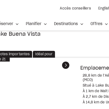
Accès conseillers
Englis
éserver
Planifier
Destinations
Offres
ake Buena Vista
otes importantes
Idéal pour
e
21
Suivant
Emplaceme
28,8 km de l’Aé
(MCO)
Situé à Lake B
À 1 km de Walt
À 2,7 km de Di
À 14,8 km de U