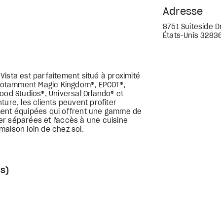
Adresse
8751 Suiteside Dr
États-Unis 3283
ista est parfaitement situé à proximité
, notamment Magic Kingdom®, EPCOT®,
ood Studios®, Universal Orlando® et
ture, les clients peuvent profiter
ment équipées qui offrent une gamme de
r séparées et l'accès à une cuisine
maison loin de chez soi.
s)