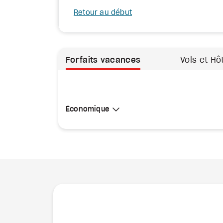
Retour au début
Forfaits vacances
Vols et Hô
Sélectionner une cabine
Économique
Économique