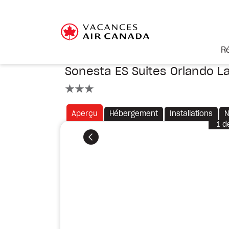
R
Sonesta ES Suites Orlando L
3 étoiles
Aperçu
Hébergement
Installations
N
1
d
Précédent