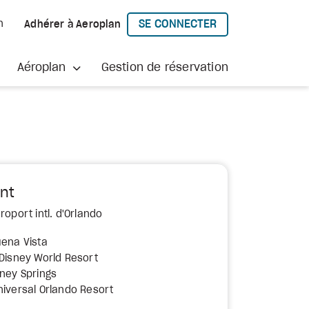
SE CONNECTER
h
Adhérer à Aeroplan
À AEROPLAN
Aéroplan
Gestion de réservation
nt
roport intl. d'Orlando
uena Vista
 Disney World Resort
sney Springs
niversal Orlando Resort