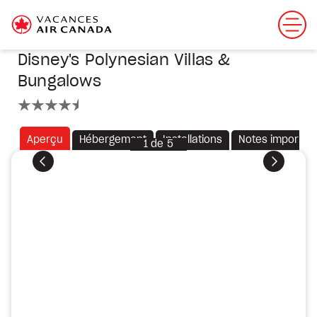
Disney's Polynesian Villas &
Bungalows
4.5 étoiles
Aperçu
Hébergement
Installations
Notes importan
1
de
5
Précédent
Suivant