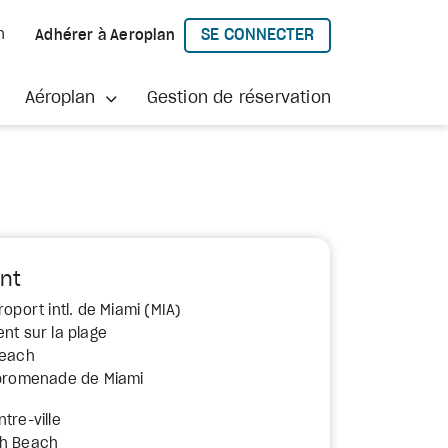
SE CONNECTER
h
Adhérer à Aeroplan
À AEROPLAN
Aéroplan
Gestion de réservation
nt
roport intl. de Miami (MIA)
nt sur la plage
Beach
 promenade de Miami
tre-ville
th Beach