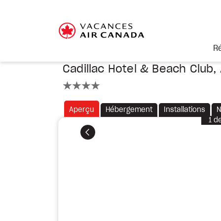
R
Cadillac Hotel & Beach Club,
4 étoiles
Aperçu
Hébergement
Installations
N
1
d
Précédent