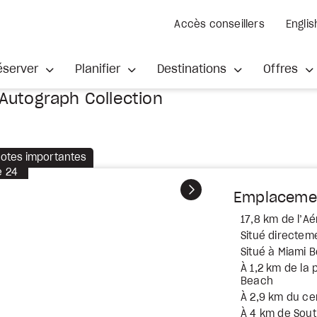
Accès conseillers
Englis
éserver
Planifier
Destinations
Offres
 Autograph Collection
otes importantes
e
24
Suivant
Emplaceme
17,8 km de l’Aé
Situé directeme
Situé à Miami 
À 1,2 km de la
Beach
À 2,9 km du cen
À 4 km de Sou