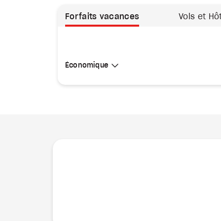
Forfaits vacances
Vols et Hô
Sélectionner une cabine
Économique
Économique