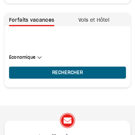
Forfaits vacances
Vols et Hôtel
Sélectionner une cabine
Économique
Économique
RECHERCHER