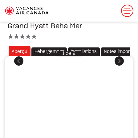
Grand Hyatt Baha Mar
5 étoiles
Aperçu
Hébergement
Installations
Notes importan
1
de
9
Précédent
Suivant