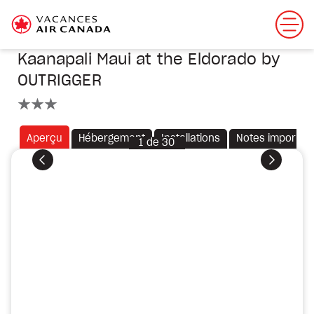
Kaanapali Maui at the Eldorado by
OUTRIGGER
3 étoiles
Aperçu
Hébergement
Installations
Notes importan
1
de
30
Précédent
Suivant