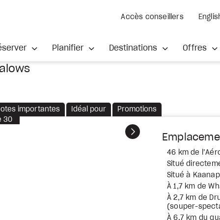
Accès conseillers
Englis
éserver
Planifier
Destinations
Offres
galows
otes importantes
Idéal pour
Promotions
e
30
Suivant
Emplaceme
46 km de l’Aér
Situé directeme
Situé à Kaanap
À 1,7 km de Wha
À 2,7 km de Dr
(souper-spect
À 6,7 km du qu