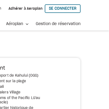
SE CONNECTER
h
Adhérer à Aeroplan
À AEROPLAN
Aéroplan
Gestion de réservation
nt
oport de Kahului (OGG)
nt sur la plage
ali
lers Village
ums of the Pacific Lū'au
acle)
artier historique de