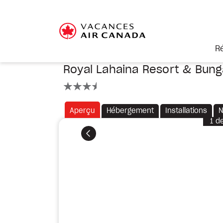
R
Royal Lahaina Resort & Bun
3.5 étoiles
Aperçu
Hébergement
Installations
N
1
d
Précédent