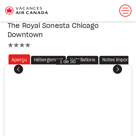
The Royal Sonesta Chicago
Downtown
4 étoiles
Aperçu
Hébergement
Installations
Notes importan
1
de
30
Précédent
Suivant