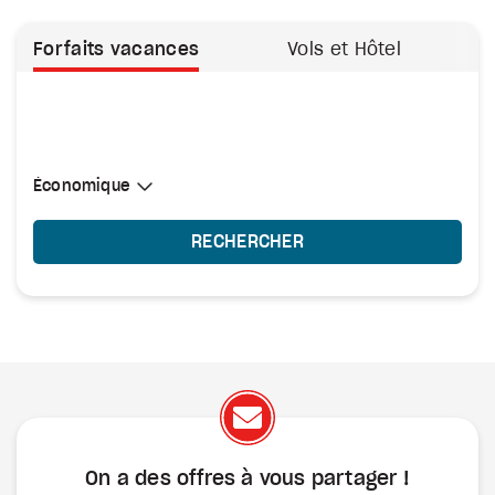
Forfaits vacances
Vols et Hôtel
Sélectionner une cabine
Économique
Économique
RECHERCHER
On a des offres à vous
partager !