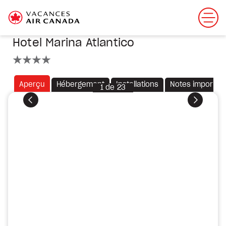
Hotel Marina Atlantico
4 étoiles
Aperçu
Hébergement
Installations
Notes importan
1
de
23
Précédent
Suivant