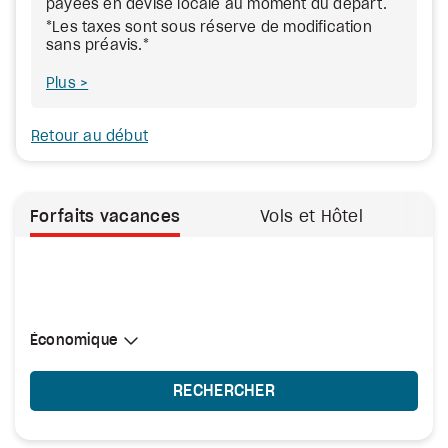
payées en devise locale au moment du départ.
*Les taxes sont sous réserve de modification
sans préavis.*
Plus
Retour au début
Forfaits vacances
Vols et Hôtel
Sélectionner une cabine
Économique
Économique
RECHERCHER