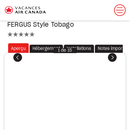
FERGUS Style Tobago
5 étoiles
Aperçu
Hébergement
Installations
Notes importan
1
de
15
Précédent
Suivant