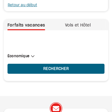
Retour au début
Forfaits vacances
Vols et Hôtel
Sélectionner une cabine
Économique
Économique
RECHERCHER