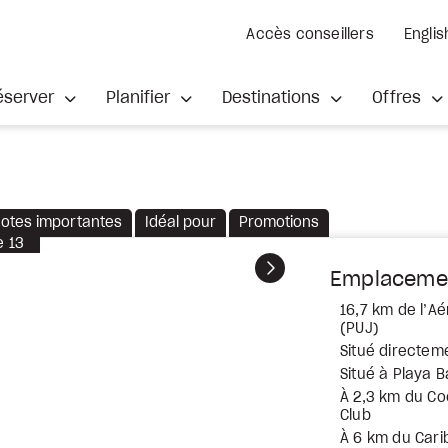
Accès conseillers
Englis
éserver
Planifier
Destinations
Offres
otes importantes
Idéal pour
Promotions
e
13
Suivant
Emplaceme
16,7 km de l’Aé
(PUJ)
Situé directeme
Situé à Playa 
À 2,3 km du Co
Club
À 6 km du Car