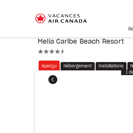
R
Melia Caribe Beach Resort
4.5 étoiles
Aperçu
Hébergement
Installations
N
1
d
Précédent