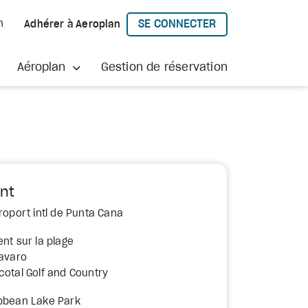
SE CONNECTER
h
Adhérer à Aeroplan
À AEROPLAN
Aéroplan
Gestion de réservation
nt
roport intl de Punta Cana
nt sur la plage
Bavaro
cotal Golf and Country
ibbean Lake Park