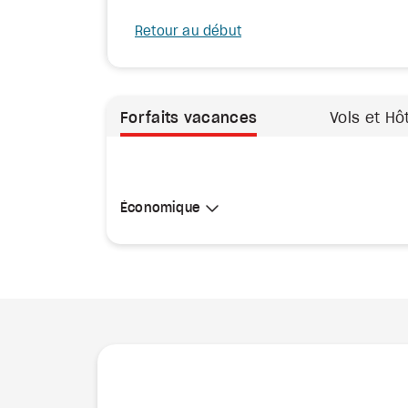
Retour au début
Forfaits vacances
Vols et Hô
Sélectionner une cabine
Économique
Économique