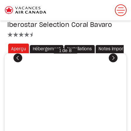
Iberostar Selection Coral Bavaro
4.5 étoiles
Aperçu
Hébergement
Installations
Notes importan
1
de
8
Précédent
Suivant