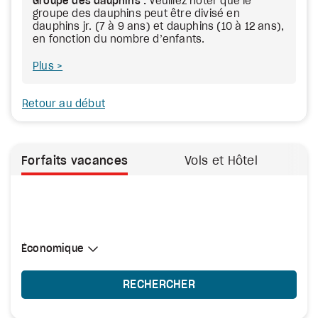
Groupe des dauphins :
Veuillez noter que le
groupe des dauphins peut être divisé en
dauphins jr. (7 à 9 ans) et dauphins (10 à 12 ans),
en fonction du nombre d’enfants.
Plus
Retour au début
Forfaits vacances
Vols et Hôtel
Sélectionner une cabine
Économique
Économique
RECHERCHER