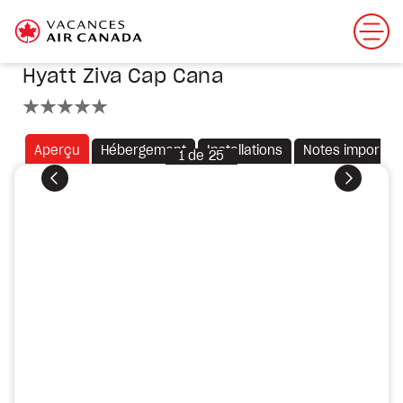
Hyatt Ziva Cap Cana
5 étoiles
Aperçu
Hébergement
Installations
Notes importan
1
de
25
Précédent
Suivant