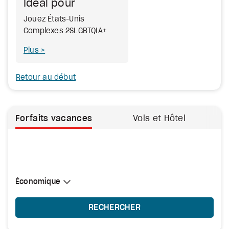
Idéal pour
Jouez États-Unis
Complexes 2SLGBTQIA+
Plus
Retour au début
Forfaits vacances
Vols et Hôtel
Sélectionner une cabine
Économique
Économique
RECHERCHER