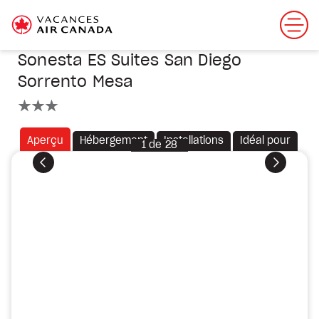
Sonesta ES Suites San Diego
Sorrento Mesa
3 étoiles
Aperçu
Hébergement
Installations
Idéal pour
1
de
28
Précédent
Suivant