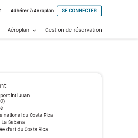
SE CONNECTER
h
Adhérer à Aeroplan
À AEROPLAN
Aéroplan
Gestion de réservation
nt
port intl Juan
JO)
sé
e national du Costa Rica
c La Sabana
e d'art du Costa Rica