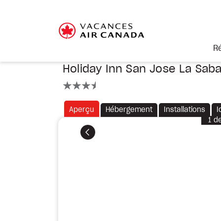
R
Holiday Inn San Jose La Sab
3.5 étoiles
Aperçu
Hébergement
Installations
I
1
d
Précédent