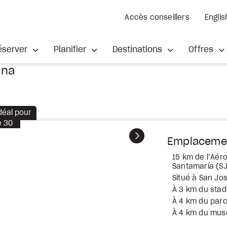
Accès conseillers
Englis
éserver
Planifier
Destinations
Offres
ana
déal pour
e
30
Suivant
Emplaceme
15 km de l’Aéro
Santamaría (S
Situé à San Jo
À 3 km du stad
À 4 km du par
À 4 km du musé