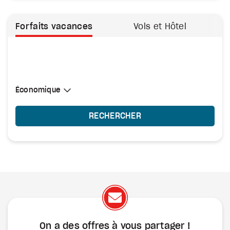
Forfaits vacances
Vols et Hôtel
Sélectionner une cabine
Économique
Économique
RECHERCHER
On a des offres à vous
partager !