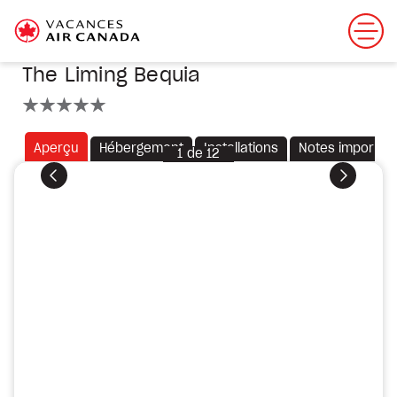
The Liming Bequia
5 étoiles
Aperçu
Hébergement
Installations
Notes importan
1
de
12
Précédent
Suivant