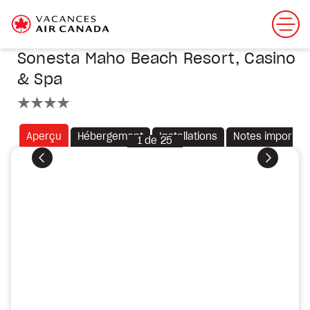
Sonesta Maho Beach Resort, Casino
& Spa
4 étoiles
Aperçu
Hébergement
Installations
Notes importan
1
de
25
Précédent
Suivant