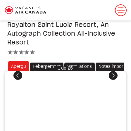
Royalton Saint Lucia Resort, An
Autograph Collection All-Inclusive
Resort
5 étoiles
Aperçu
Hébergement
Installations
Notes importan
1
de
25
Précédent
Suivant