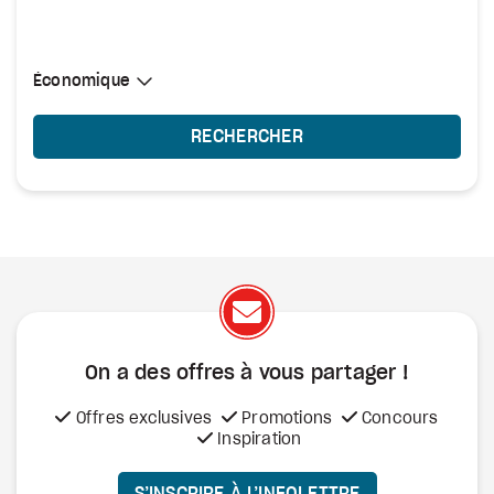
Sélectionner une cabine
Économique
Économique
RECHERCHER
On a des offres à vous
partager !
Offres exclusives
Promotions
Concours
Inspiration
S’INSCRIRE À L’INFOLETTRE