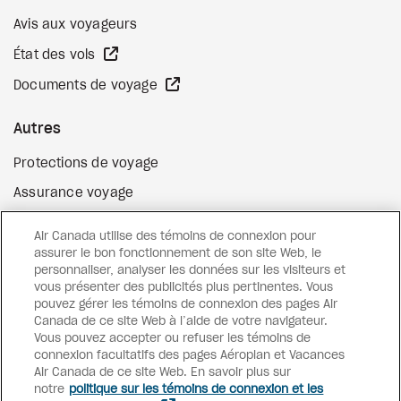
Avis aux voyageurs
Site Web externe
État des vols
Site Web externe
Documents de voyage
Autres
Protections de voyage
Assurance voyage
Options de paiement flexibles
Air Canada utilise des témoins de connexion pour
Surclassement de vol
assurer le bon fonctionnement de son site Web, le
personnaliser, analyser les données sur les visiteurs et
Site Web externe
Cartes-cadeaux
vous présenter des publicités plus pertinentes. Vous
pouvez gérer les témoins de connexion des pages Air
Canada de ce site Web à l’aide de votre navigateur.
Vous pouvez accepter ou refuser les témoins de
Facebook
Instagram
Pinterest
connexion facultatifs des pages Aéroplan et Vacances
Air Canada de ce site Web. En savoir plus sur
©
2026
Vacances Air Canada
notre
politique sur les témoins de connexion et les