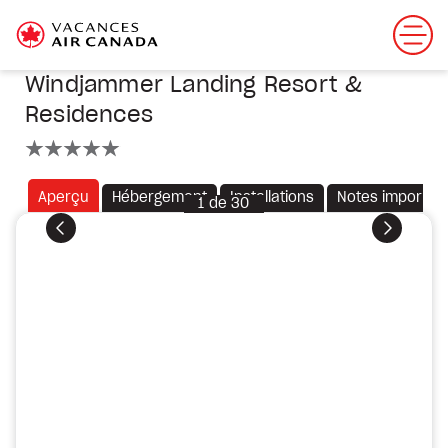
Windjammer Landing Resort &
Residences
5 étoiles
Aperçu
Hébergement
Installations
Notes importan
1
de
30
Précédent
Suivant