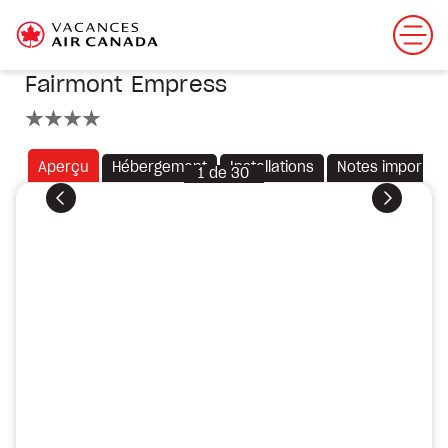
Fairmont Empress
4 étoiles
Aperçu
Hébergement
Installations
Notes importan
1
de
30
Précédent
Suivant